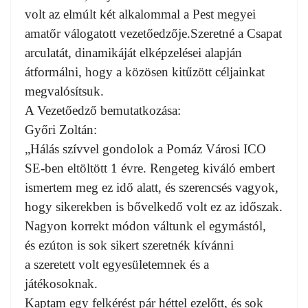
volt az elmúlt két alkalommal a Pest megyei
amatőr válogatott vezetőedzője.Szeretné a Csapat
arculatát, dinamikáját elképzelései alapján
átformálni, hogy a közösen kitűzött céljainkat
megvalósítsuk.
A
Vezetőedző bemutatkozása:
Győri Zoltán:
„Hálás szívvel gondolok a Pomáz Városi ICO
SE-ben eltöltött 1 évre. Rengeteg kiváló embert
ismertem meg ez idő alatt, és szerencsés vagyok,
hogy sikerekben is bővelkedő volt ez az időszak.
Nagyon korrekt módon váltunk el egymástól,
és ezúton is sok sikert szeretnék kívánni
a szeretett volt egyesületemnek és a
játékosoknak.
Kaptam egy felkérést pár héttel ezelőtt, és sok