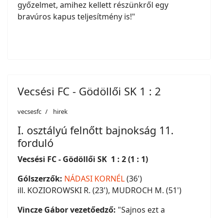
győzelmet, amihez kellett részünkről egy
bravúros kapus teljesítmény is!"
Vecsési FC - Gödöllői SK 1 : 2
vecsesfc
hirek
I. osztályú felnőtt bajnokság 11.
forduló
Vecsési FC - Gödöllői SK 1 : 2 (1 : 1)
Gólszerzők:
NÁDASI KORNÉL
(36')
ill. KOZIOROWSKI R. (23'), MUDROCH M. (51')
Vincze Gábor vezetőedző:
"Sajnos ezt a