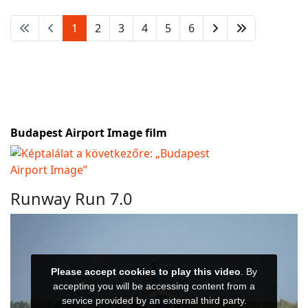
1
2
3
4
5
6
Budapest Airport Image film
Runway Run 7.0