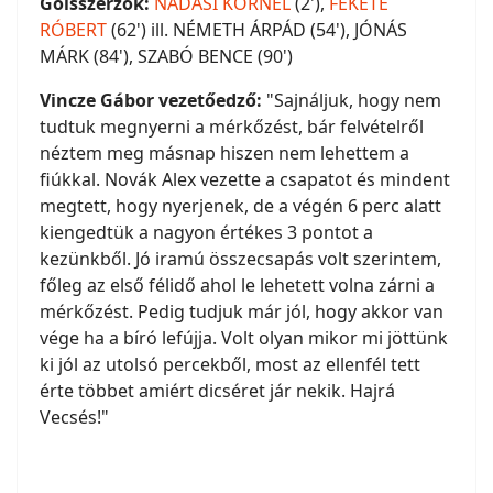
Gólsszerzők:
NÁDASI KORNÉL
(2'),
FEKETE
RÓBERT
(62') ill. NÉMETH ÁRPÁD (54'), JÓNÁS
MÁRK (84'), SZABÓ BENCE (90')
Vincze Gábor vezetőedző:
"Sajnáljuk, hogy nem
tudtuk megnyerni a mérkőzést, bár felvételről
néztem meg másnap hiszen nem lehettem a
fiúkkal. Novák Alex vezette a csapatot és mindent
megtett, hogy nyerjenek, de a végén 6 perc alatt
kiengedtük a nagyon értékes 3 pontot a
kezünkből. Jó iramú összecsapás volt szerintem,
főleg az első félidő ahol le lehetett volna zárni a
mérkőzést. Pedig tudjuk már jól, hogy akkor van
vége ha a bíró lefújja. Volt olyan mikor mi jöttünk
ki jól az utolsó percekből, most az ellenfél tett
érte többet amiért dicséret jár nekik. Hajrá
Vecsés!"