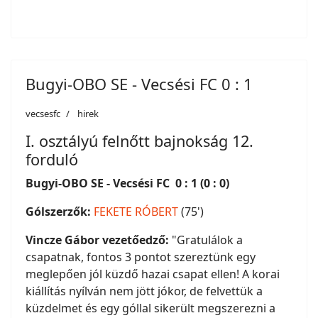
Bugyi-OBO SE - Vecsési FC 0 : 1
vecsesfc
hirek
I. osztályú felnőtt bajnokság 12.
forduló
Bugyi-OBO SE - Vecsési FC 0 : 1 (0 : 0)
Gólszerzők:
FEKETE RÓBERT
(75')
Vincze Gábor vezetőedző:
"Gratulálok a
csapatnak, fontos 3 pontot szereztünk egy
meglepően jól küzdő hazai csapat ellen! A korai
kiállítás nyílván nem jött jókor, de felvettük a
küzdelmet és egy góllal sikerült megszerezni a