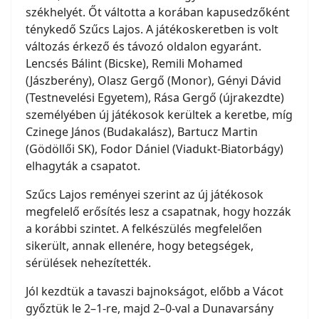
székhelyét. Őt váltotta a korában kapusedzőként
ténykedő Szűcs Lajos. A játékoskeretben is volt
változás érkező és távozó oldalon egyaránt.
Lencsés Bálint (Bicske), Remili Mohamed
(Jászberény), Olasz Gergő (Monor), Gényi Dávid
(Testnevelési Egyetem), Rása Gergő (újrakezdte)
személyében új játékosok kerültek a keretbe, míg
Czinege János (Budakalász), Bartucz Martin
(Gödöllői SK), Fodor Dániel (Viadukt-Biatorbágy)
elhagyták a csapatot.
Szűcs Lajos reményei szerint az új játékosok
megfelelő erősítés lesz a csapatnak, hogy hozzák
a korábbi szintet. A felkészülés megfelelően
sikerült, annak ellenére, hogy betegségek,
sérülések nehezítették.
Jól kezdtük a tavaszi bajnokságot, előbb a Vácot
győztük le 2–1-re, majd 2–0-val a Dunavarsány