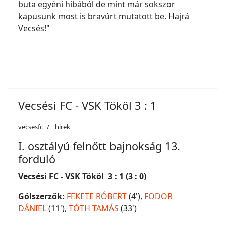
buta egyéni hibából de mint már sokszor
kapusunk most is bravúrt mutatott be. Hajrá
Vecsés!"
Vecsési FC - VSK Tököl 3 : 1
vecsesfc
hirek
I. osztályú felnőtt bajnokság 13.
forduló
Vecsési FC - VSK Tököl 3 : 1 (3 : 0)
Gólszerzők:
FEKETE RÓBERT
(4'),
FODOR
DÁNIEL
(11'),
TÓTH TAMÁS
(33')